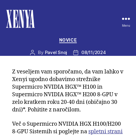
Menu
XENYA
Categories
NOVICE
By
Pavel Snoj
08/11/2024
Post
Post
author
date
Z veseljem vam sporočamo, da vam lahko v
Xenyi ugodno dobavimo strežnike
Supermicro NVIDIA HGX™ H100 in
Supermicro NVIDIA HGX™ H200 8-GPU v
zelo kratkem roku 20-40 dni (običajno 30
dni)*. Pohitite z naročilom.
Več o Supermicro NVIDIA HGX H100/H200
8-GPU Sistemih si poglejte na
spletni strani