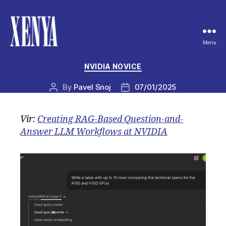
Menu
XENYA
Categories
NVIDIA NOVICE
By
Pavel Snoj
07/01/2025
Post
Post
author
date
Vir:
Creating RAG-Based Question-and-
Answer LLM Workflows at NVIDIA