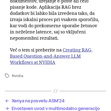
dokumentov, urejanje e-pošte ali celo
pisanje kode. Aplikacija RAG brez
dodatkov bi lahko bila izvedena tako, da
izvaja iskalni proces pri vsakem sporočilu,
kar vodi do prekomerne uporabe žetonov
in neželene latence, saj so vključeni
nepomembni rezultati.
Več o tem si preberite na
Creating RAG-
Based Question-and-Answer LLM
Workflows at NVIDIA
Nvidia
Tags
←
Xenya na posvetu ASM’24
→
Enostaven uvod v multimodalno generacijo