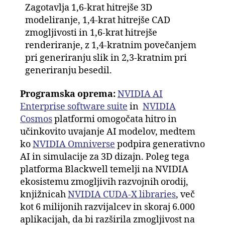
Zagotavlja 1,6-krat hitrejše 3D
modeliranje, 1,4-krat hitrejše CAD
zmogljivosti in 1,6-krat hitrejše
renderiranje, z 1,4-kratnim povečanjem
pri generiranju slik in 2,3-kratnim pri
generiranju besedil.
Programska oprema:
NVIDIA AI
Enterprise software suite
in
NVIDIA
Cosmos
platformi omogočata hitro in
učinkovito uvajanje AI modelov, medtem
ko
NVIDIA Omniverse
podpira generativno
AI in simulacije za 3D dizajn. Poleg tega
platforma Blackwell temelji na NVIDIA
ekosistemu zmogljivih razvojnih orodij,
knjižnicah
NVIDIA CUDA-X libraries
, več
kot 6 milijonih razvijalcev in skoraj 6.000
aplikacijah, da bi razširila zmogljivost na