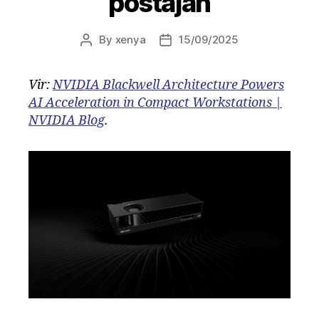
postajah
By
xenya
15/09/2025
Post
Post
author
date
Vir:
NVIDIA Blackwell Architecture Powers
AI Acceleration in Compact Workstations |
NVIDIA Blog
.