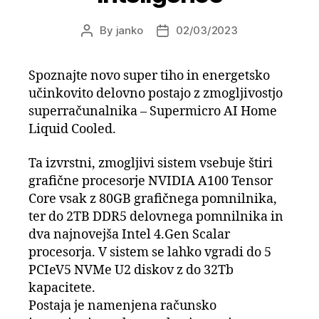
By
janko
02/03/2023
Post
Post
author
date
Spoznajte novo super tiho in energetsko
učinkovito delovno postajo z zmogljivostjo
superračunalnika – Supermicro AI Home
Liquid Cooled.
Ta izvrstni, zmogljivi sistem vsebuje štiri
grafične procesorje NVIDIA A100 Tensor
Core vsak z 80GB grafičnega pomnilnika,
ter do 2TB DDR5 delovnega pomnilnika in
dva najnovejša Intel 4.Gen Scalar
procesorja. V sistem se lahko vgradi do 5
PCIeV5 NVMe U2 diskov z do 32Tb
kapacitete.
Postaja je namenjena računsko