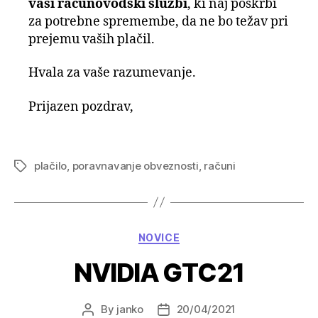
vaši računovodski službi
, ki naj poskrbi
za potrebne spremembe, da ne bo težav pri
prejemu vaših plačil.
Hvala za vaše razumevanje.
Prijazen pozdrav,
plačilo
,
poravnavanje obveznosti
,
računi
Tags
Categories
NOVICE
NVIDIA GTC21
By
janko
20/04/2021
Post
Post