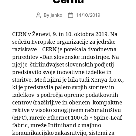
By
janko
14/10/2019
Post
Post
author
date
CERN v Ženevi, 9. in 10. oktobra 2019. Na
sedežu Evropske organizacije za jedrske
raziskave – CERN je potekala dvodnevna
prireditev »Dan slovenske industrije«. Na
njej je štiriindvajset slovenskih podjetij
predstavilo svoje inovativne izdelke in
storitve. Med njimi je bila tudi Xenya d.o.o.,
ki je predstavila paleto svojih storitev in
izdelkov s področja opreme podatkovnih
centrov (razširljive in obenem kompaktne
rešitve v visoko zmogljivem računalništvu
(HPC), mreže Ethernet 100 Gb + Spine-Leaf
fabric, mreže Infiniband z majhno
komunikacijsko zakasnitvijo, sistemi za