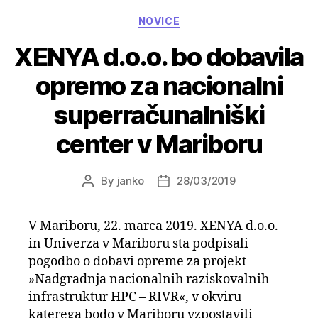
Categories
NOVICE
XENYA d.o.o. bo dobavila
opremo za nacionalni
superračunalniški
center v Mariboru
By
janko
28/03/2019
Post
Post
author
date
V Mariboru, 22. marca 2019. XENYA d.o.o.
in Univerza v Mariboru sta podpisali
pogodbo o dobavi opreme za projekt
»Nadgradnja nacionalnih raziskovalnih
infrastruktur HPC – RIVR«, v okviru
katerega bodo v Mariboru vzpostavili