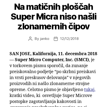
Na matičnih ploščah
Super Micra niso našli
zlonamernih čipov
By
janko
12/12/2018
Post
Post
author
date
SAN JOSE, Kalifornija, 11. decembra 2018
— Super Micro Computer, Inc. (SMCI)
, je
v torkovem pismu sporočil, da zunanje
preiskovalno podjetje “po skrbni preiskavi
in vrsti preskusov delovanja” v njegovih
proizvodih ni našlo zlonamerne strojne
opreme. Celotno pismo je objavljeno
tukaj,
kratki video, ki osvetljuje Super Microve
postopke zagotavljanja kakovosti in