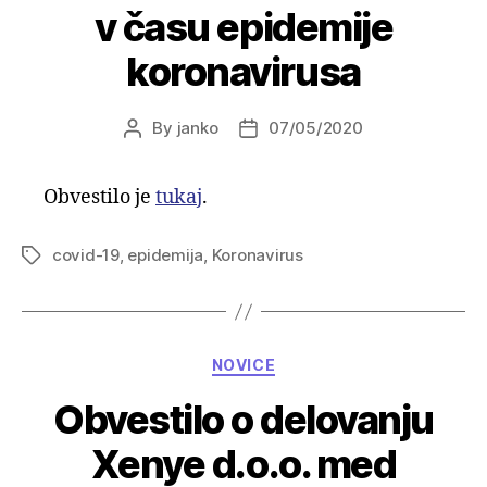
v času epidemije
koronavirusa
By
janko
07/05/2020
Post
Post
author
date
Obvestilo je
tukaj
.
covid-19
,
epidemija
,
Koronavirus
Tags
Categories
NOVICE
Obvestilo o delovanju
Xenye d.o.o. med