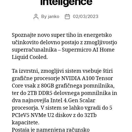
inteligence
By
janko
02/03/2023
Post
Post
author
date
Spoznajte novo super tiho in energetsko
učinkovito delovno postajo z zmogljivostjo
superračunalnika – Supermicro AI Home
Liquid Cooled.
Ta izvrstni, zmogljivi sistem vsebuje štiri
grafične procesorje NVIDIA A100 Tensor
Core vsak z 80GB grafičnega pomnilnika,
ter do 2TB DDR5 delovnega pomnilnika in
dva najnovejša Intel 4.Gen Scalar
procesorja. V sistem se lahko vgradi do 5
PCIeV5 NVMe U2 diskov z do 32Tb
kapacitete.
Postaja je namenjena računsko