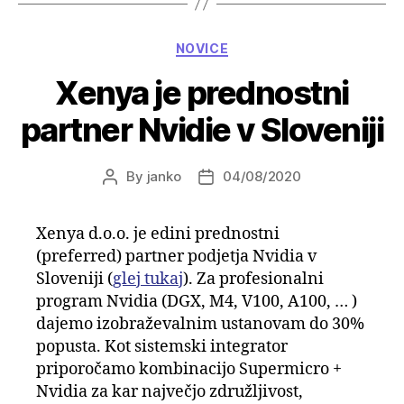
Categories
NOVICE
Xenya je prednostni
partner Nvidie v Sloveniji
By
janko
04/08/2020
Post
Post
author
date
Xenya d.o.o. je edini prednostni
(preferred) partner podjetja Nvidia v
Sloveniji (
glej tukaj
). Za profesionalni
program Nvidia (DGX, M4, V100, A100, … )
dajemo izobraževalnim ustanovam do 30%
popusta. Kot sistemski integrator
priporočamo kombinacijo Supermicro +
Nvidia za kar največjo združljivost,