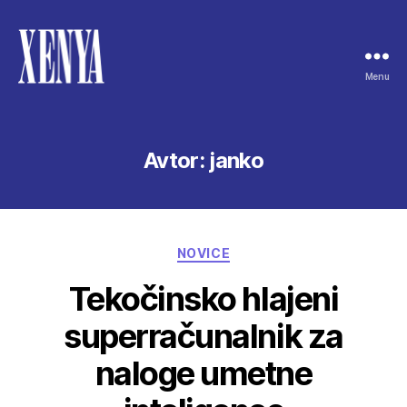
Menu
XENYA
Avtor:
janko
Categories
NOVICE
Tekočinsko hlajeni
superračunalnik za
naloge umetne