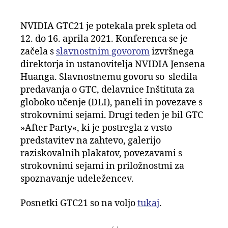
author
date
NVIDIA GTC21 je potekala prek spleta od
12. do 16. aprila 2021. Konferenca se je
začela s
slavnostnim govorom
izvršnega
direktorja in ustanovitelja NVIDIA Jensena
Huanga. Slavnostnemu govoru so sledila
predavanja o GTC, delavnice Inštituta za
globoko učenje (DLI), paneli in povezave s
strokovnimi sejami. Drugi teden je bil GTC
»After Party«, ki je postregla z vrsto
predstavitev na zahtevo, galerijo
raziskovalnih plakatov, povezavami s
strokovnimi sejami in priložnostmi za
spoznavanje udeležencev.
Posnetki GTC21 so na voljo
tukaj
.