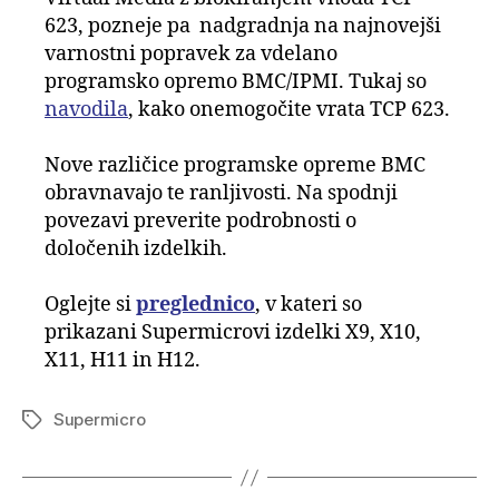
623, pozneje pa nadgradnja na najnovejši
varnostni popravek za vdelano
programsko opremo BMC/IPMI. Tukaj so
navodila
, kako onemogočite vrata TCP 623.
Nove različice programske opreme BMC
obravnavajo te ranljivosti. Na spodnji
povezavi preverite podrobnosti o
določenih izdelkih.
Oglejte si
preglednico
, v kateri so
prikazani Supermicrovi izdelki X9, X10,
X11, H11 in H12.
Supermicro
Tags