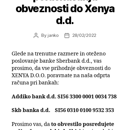
obveznosti do Xenya
d.d.
By
janko
28/02/2022
Post
Post
author
date
Glede na trenutne razmere in oteženo
poslovanje banke Sberbank d.d., vas
prosimo, da vse prihodnje obveznosti do
XENYA D.O.O. poravnate na naša odprta
računa pri bankah:
Addiko bank d.d. SI56 3300 0001 0034 738
Skb banka d.d. SI56 0310 0100 9532 353
Prosimo vas, da
to obvestilo posredujete