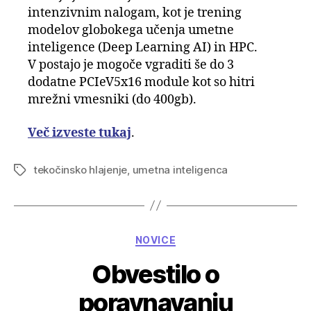
intenzivnim nalogam, kot je trening
modelov globokega učenja umetne
inteligence (Deep Learning AI) in HPC.
V postajo je mogoče vgraditi še do 3
dodatne PCIeV5x16 module kot so hitri
mrežni vmesniki (do 400gb).
Več izveste tukaj
.
tekočinsko hlajenje
,
umetna inteligenca
Tags
Categories
NOVICE
Obvestilo o
poravnavanju