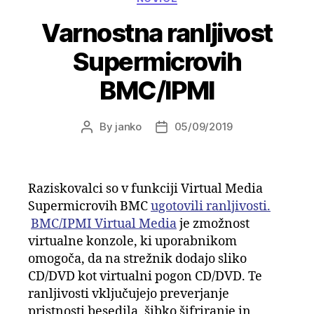
Varnostna ranljivost
Supermicrovih
BMC/IPMI
By
janko
05/09/2019
Post
Post
author
date
Raziskovalci so v funkciji Virtual Media
Supermicrovih BMC
ugotovili ranljivosti.
BMC/IPMI Virtual Media
je zmožnost
virtualne konzole, ki uporabnikom
omogoča, da na strežnik dodajo sliko
CD/DVD kot virtualni pogon CD/DVD. Te
ranljivosti vključujejo preverjanje
pristnosti besedila, šibko šifriranje in